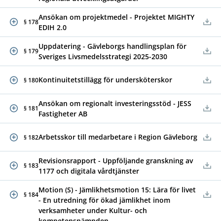
Ansökan om projektmedel - Projektet MIGHTY
§ 178
EDIH 2.0
Uppdatering - Gävleborgs handlingsplan för
§ 179
Sveriges Livsmedelsstrategi 2025-2030
Kontinuitetstillägg för undersköterskor
§ 180
Ansökan om regionalt investeringsstöd - JESS
§ 181
Fastigheter AB
Arbetsskor till medarbetare i Region Gävleborg
§ 182
Revisionsrapport - Uppföljande granskning av
§ 183
1177 och digitala vårdtjänster
Motion (S) - Jämlikhetsmotion 15: Lära för livet
§ 184
- En utredning för ökad jämlikhet inom
verksamheter under Kultur- och
kompetensnämnden