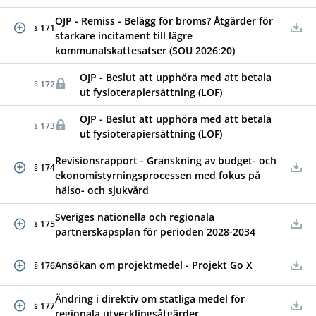
OJP - Remiss - Belägg för broms? Åtgärder för
§ 171
starkare incitament till lägre
kommunalskattesatser (SOU 2026:20)
OJP - Beslut att upphöra med att betala
§ 172
ut fysioterapiersättning (LOF)
OJP - Beslut att upphöra med att betala
§ 173
ut fysioterapiersättning (LOF)
Revisionsrapport - Granskning av budget- och
§ 174
ekonomistyrningsprocessen med fokus på
hälso- och sjukvård
Sveriges nationella och regionala
§ 175
partnerskapsplan för perioden 2028-2034
Ansökan om projektmedel - Projekt Go X
§ 176
Ändring i direktiv om statliga medel för
§ 177
regionala utvecklingsåtgärder