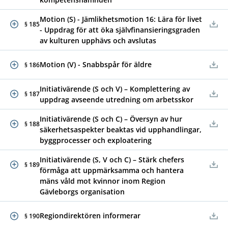
Motion (S) - Jämlikhetsmotion 16: Lära för livet
§ 185
- Uppdrag för att öka självfinansieringsgraden
av kulturen upphävs och avslutas
Motion (V) - Snabbspår för äldre
§ 186
Initiativärende (S och V) – Komplettering av
§ 187
uppdrag avseende utredning om arbetsskor
Initiativärende (S och C) – Översyn av hur
§ 188
säkerhetsaspekter beaktas vid upphandlingar,
byggprocesser och exploatering
Initiativärende (S, V och C) – Stärk chefers
§ 189
förmåga att uppmärksamma och hantera
mäns våld mot kvinnor inom Region
Gävleborgs organisation
Regiondirektören informerar
§ 190