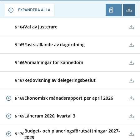
EXPANDERA ALLA
Val av justerare
§ 164
Fastställande av dagordning
§ 165
Anmälningar för kännedom
§ 166
Redovisning av delegeringsbeslut
§ 167
Ekonomisk månadsrapport per april 2026
§ 168
Låneram 2026, kvartal 3
§ 169
Budget- och planeringsförutsättningar 2027-
§ 170
2029