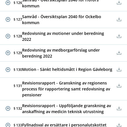
§ 126
kommun
Samråd - Översiktsplan 2040 för Ockelbo
§ 127
kommun
Redovisning av motioner under beredning
§ 128
2022
Redovisning av medborgarförslag under
§ 129
beredning 2022
Motion - Sänkt heltidsmått i Region Gävleborg
§ 130
Revisionsrapport - Granskning av regionens
§ 131
process för rapportering samt redovisning av
pensioner
Revisionsrapport - Uppföljande granskning av
§ 132
anskaffning av medicin teknisk utrustning
Fyllnadsval av ersättare i personalutskottet
§ 133