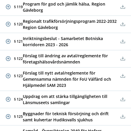
Program för god och jämlik hälsa, Region
§ 119
Gävleborg
Regionalt trafikförsörjningsprogram 2022-2032
§ 120
Region Gävleborg
Inriktningsbeslut - Samarbetet Botniska
§ 121
korridoren 2023 - 2026
Förslag till ändring av avtal/reglemente för
§ 122
företagshälsovårdsnämnden
Förslag till nytt avtal/reglemente för
§ 123
Gemensamma nämnden för FoU Välfärd och
Hjälpmedel SAM 2023
Uppdrag om att stärka tillgängligheten till
§ 124
Länsmuseets samlingar
Byggnader för teknisk försörjning och drift
§ 125
samt kulvertar Hudiksvalls sjukhus
Samråd - Översiktsplan 2040 för Hofors