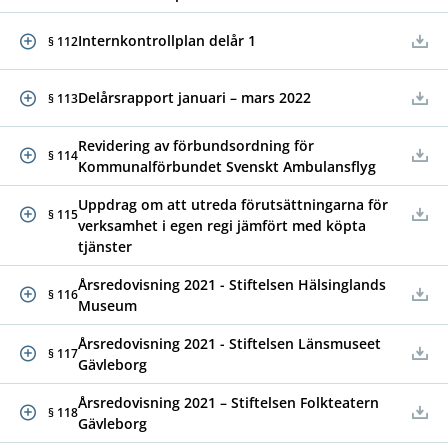
Internkontrollplan delår 1
§ 112
Delårsrapport januari – mars 2022
§ 113
Revidering av förbundsordning för
§ 114
Kommunalförbundet Svenskt Ambulansflyg
Uppdrag om att utreda förutsättningarna för
§ 115
verksamhet i egen regi jämfört med köpta
tjänster
Årsredovisning 2021 - Stiftelsen Hälsinglands
§ 116
Museum
Årsredovisning 2021 - Stiftelsen Länsmuseet
§ 117
Gävleborg
Årsredovisning 2021 – Stiftelsen Folkteatern
§ 118
Gävleborg