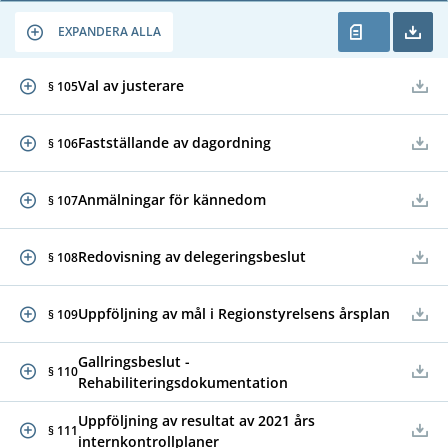
EXPANDERA ALLA
Val av justerare
§ 105
Fastställande av dagordning
§ 106
Anmälningar för kännedom
§ 107
Redovisning av delegeringsbeslut
§ 108
Uppföljning av mål i Regionstyrelsens årsplan
§ 109
Gallringsbeslut -
§ 110
Rehabiliteringsdokumentation
Uppföljning av resultat av 2021 års
§ 111
internkontrollplaner