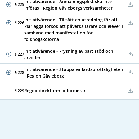
Initiativärende - Anmälningsplikt ska inte
§ 225
införas i Region Gävleborgs verksamheter
Initiativärende - Tillsätt en utredning för att
§ 226
klarlägga försök att påverka lärare och elever i
samband med manifestation för
folkhögskolorna
Initiativärende - Frysning av partistöd och
§ 227
arvoden
Initiativärende - Stoppa välfärdsbrottsligheten
§ 228
i Region Gävleborg
Regiondirektören informerar
§ 229