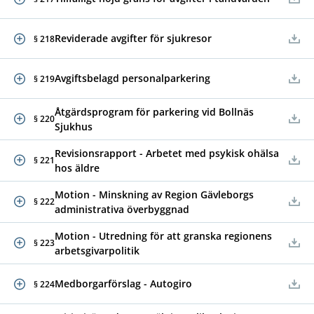
Reviderade avgifter för sjukresor
§ 218
Avgiftsbelagd personalparkering
§ 219
Åtgärdsprogram för parkering vid Bollnäs
§ 220
Sjukhus
Revisionsrapport - Arbetet med psykisk ohälsa
§ 221
hos äldre
Motion - Minskning av Region Gävleborgs
§ 222
administrativa överbyggnad
Motion - Utredning för att granska regionens
§ 223
arbetsgivarpolitik
Medborgarförslag - Autogiro
§ 224