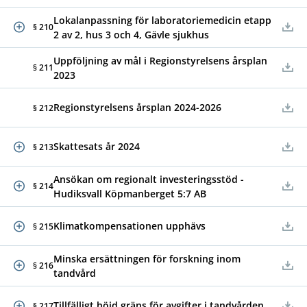
Lokalanpassning för laboratoriemedicin etapp
§ 210
2 av 2, hus 3 och 4, Gävle sjukhus
Uppföljning av mål i Regionstyrelsens årsplan
§ 211
2023
Regionstyrelsens årsplan 2024-2026
§ 212
Skattesats år 2024
§ 213
Ansökan om regionalt investeringsstöd -
§ 214
Hudiksvall Köpmanberget 5:7 AB
Klimatkompensationen upphävs
§ 215
Minska ersättningen för forskning inom
§ 216
tandvård
Tillfälligt höjd gräns för avgifter i tandvården
§ 217