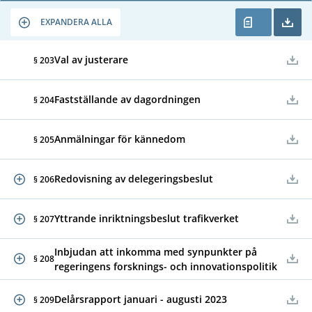
EXPANDERA ALLA
Val av justerare
§ 203
Fastställande av dagordningen
§ 204
Anmälningar för kännedom
§ 205
Redovisning av delegeringsbeslut
§ 206
Yttrande inriktningsbeslut trafikverket
§ 207
Inbjudan att inkomma med synpunkter på
§ 208
regeringens forsknings- och innovationspolitik
Delårsrapport januari - augusti 2023
§ 209