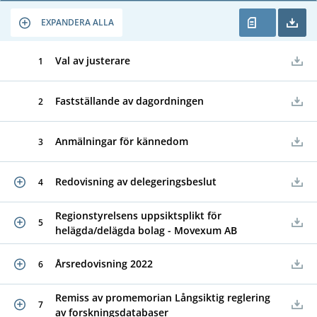
EXPANDERA ALLA
Val av justerare
1
Fastställande av dagordningen
2
Anmälningar för kännedom
3
Redovisning av delegeringsbeslut
4
Regionstyrelsens uppsiktsplikt för
5
helägda/delägda bolag - Movexum AB
Årsredovisning 2022
6
Remiss av promemorian Långsiktig reglering
7
av forskningsdatabaser