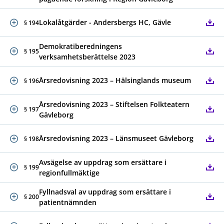
Lokalåtgärder - Andersbergs HC, Gävle
§ 194
Demokratiberedningens
§ 195
verksamhetsberättelse 2023
Årsredovisning 2023 – Hälsinglands museum
§ 196
Årsredovisning 2023 – Stiftelsen Folkteatern
§ 197
Gävleborg
Årsredovisning 2023 – Länsmuseet Gävleborg
§ 198
Avsägelse av uppdrag som ersättare i
§ 199
regionfullmäktige
Fyllnadsval av uppdrag som ersättare i
§ 200
patientnämnden