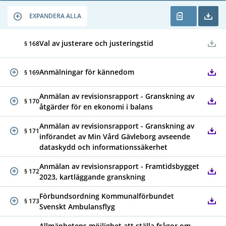
EXPANDERA ALLA
Val av justerare och justeringstid
§ 168
Anmälningar för kännedom
§ 169
Anmälan av revisionsrapport - Granskning av
§ 170
åtgärder för en ekonomi i balans
Anmälan av revisionsrapport - Granskning av
§ 171
införandet av Min Vård Gävleborg avseende
dataskydd och informationssäkerhet
Anmälan av revisionsrapport - Framtidsbygget
§ 172
2023, kartläggande granskning
Förbundsordning Kommunalförbundet
§ 173
Svenskt Ambulansflyg
Allmänhetens möjlighet att ställa frågor om