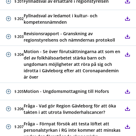
Fyllnadsval av ersättare i regionstyrelsen
§ 201
Fyllnadsval av ledamot i kultur- och
§ 202
kompetensnämnden
Revisionsrapport - Granskning av
§ 203
regionstyrelsens och nämndernas protokoll
Motion - Se över förutsättningarna att som en
§ 204
del av folkhälsoarbetet stärka barn och
ungdomars möjligheter att röra på sig och
idrotta i Gävleborg efter att Coronapandemin
är över
Motion - Ungdomsmottagning till Hofors
§ 205
Fråga - Vad gör Region Gävleborg för att öka
§ 206
takten i att utrota livmoderhalscancer?
Fråga – Förnyat försök att testa löftet att
§ 207
personalstyrkan i RG inte kommer att minskas