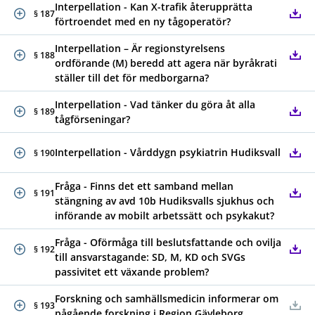
Interpellation - Kan X-trafik återupprätta
§ 187
förtroendet med en ny tågoperatör?
Interpellation – Är regionstyrelsens
§ 188
ordförande (M) beredd att agera när byråkrati
ställer till det för medborgarna?
Interpellation - Vad tänker du göra åt alla
§ 189
tågförseningar?
Interpellation - Vårddygn psykiatrin Hudiksvall
§ 190
Fråga - Finns det ett samband mellan
§ 191
stängning av avd 10b Hudiksvalls sjukhus och
införande av mobilt arbetssätt och psykakut?
Fråga - Oförmåga till beslutsfattande och ovilja
§ 192
till ansvarstagande: SD, M, KD och SVGs
passivitet ett växande problem?
Forskning och samhällsmedicin informerar om
§ 193
pågående forskning i Region Gävleborg