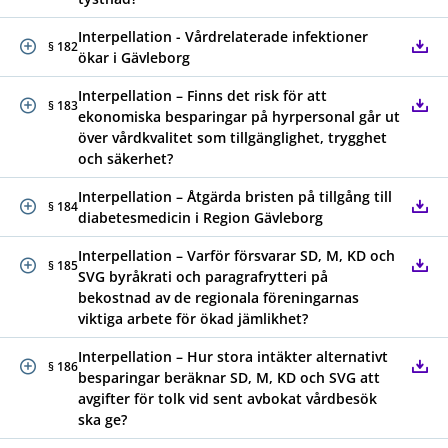
Interpellation - Vårdrelaterade infektioner
§ 182
ökar i Gävleborg
Interpellation – Finns det risk för att
§ 183
ekonomiska besparingar på hyrpersonal går ut
över vårdkvalitet som tillgänglighet, trygghet
och säkerhet?
Interpellation – Åtgärda bristen på tillgång till
§ 184
diabetesmedicin i Region Gävleborg
Interpellation – Varför försvarar SD, M, KD och
§ 185
SVG byråkrati och paragrafrytteri på
bekostnad av de regionala föreningarnas
viktiga arbete för ökad jämlikhet?
Interpellation – Hur stora intäkter alternativt
§ 186
besparingar beräknar SD, M, KD och SVG att
avgifter för tolk vid sent avbokat vårdbesök
ska ge?