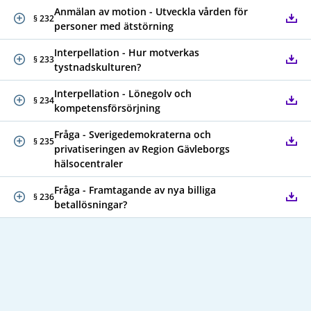
Anmälan av motion - Utveckla vården för
§ 232
personer med ätstörning
Interpellation - Hur motverkas
§ 233
tystnadskulturen?
Interpellation - Lönegolv och
§ 234
kompetensförsörjning
Fråga - Sverigedemokraterna och
§ 235
privatiseringen av Region Gävleborgs
hälsocentraler
Fråga - Framtagande av nya billiga
§ 236
betallösningar?