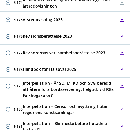
§ 174
årsredovisningen
Årsredovisning 2023
§ 175
Revisionsberättelse 2023
§ 176
Revisorernas verksamhetsberättelse 2023
§ 177
Handbok för Hälsoval 2025
§ 178
Interpellation - Är SD, M, KD och SVG beredd
§ 179
att återinföra bordsservering, helgtid, vid RGs
Folkhögskolor?
Interpellation – Censur och avyttring hotar
§ 180
regionens konstsamlingar
Interpellation – Blir medarbetare hotade till
§ 181
tystnad?