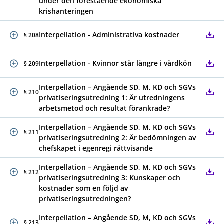
under den förestående ekonomiska
krishanteringen
Interpellation - Administrativa kostnader
§ 208
Interpellation - Kvinnor står längre i vårdkön
§ 209
Interpellation – Angående SD, M, KD och SGVs
§ 210
privatiseringsutredning 1: Är utredningens
arbetsmetod och resultat förankrade?
Interpellation – Angående SD, M, KD och SGVs
§ 211
privatiseringsutredning 2: Är bedömningen av
chefskapet i egenregi rättvisande
Interpellation – Angående SD, M, KD och SGVs
§ 212
privatiseringsutredning 3: Kunskaper och
kostnader som en följd av
privatiseringsutredningen?
Interpellation – Angående SD, M, KD och SGVs
§ 213