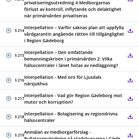
privatiseringsutredning 4 Medborgarnas
förlust av kontroll, inflytande och delaktighet
när primärvården privatiseras
Interpellation – Varför saknas plan att uppfylla
§ 214
vårdgarantin angående rätten till tillgänglighet
i Region Gävleborg
Interpellation – Den omfattande
§ 215
bemanningskrisen i primärvården 2: Vilka
hälsocentraler i länet hotas av nedläggning?
Interpellation - Med oro för Ljusdals
§ 216
närsjukhus
Interpellation - Vad gör Region Gävleborg mot
§ 217
mutor och korruption?
Interpellation - Bolagisering av regiondrivna
§ 218
hälsocentraler
Anmälan av medborgarförslag -
§ 219
Rullatoranvändning på stadsbussarna i Gävle