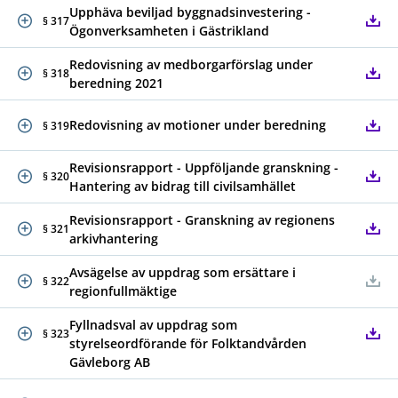
Upphäva beviljad byggnadsinvestering -
§ 317
Ögonverksamheten i Gästrikland
Redovisning av medborgarförslag under
§ 318
beredning 2021
Redovisning av motioner under beredning
§ 319
Revisionsrapport - Uppföljande granskning -
§ 320
Hantering av bidrag till civilsamhället
Revisionsrapport - Granskning av regionens
§ 321
arkivhantering
Avsägelse av uppdrag som ersättare i
§ 322
regionfullmäktige
Fyllnadsval av uppdrag som
§ 323
styrelseordförande för Folktandvården
Gävleborg AB