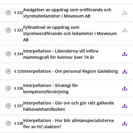
Avsägelser av uppdrag som ordförande och
§ 332
styrelseledamöter i Movexum AB
Fyllnadsval av uppdrag som
§ 333
styrelseordförande och ledamöter i Movexum
AB
Interpellation - Liberalerna vill införa
§ 334
mammografi för kvinnor över 74 år
Interpellation - Om personal Region Gävleborg
§ 335
Interpellation - Strategi för
§ 336
kompetensförsörjning
Interpellation - Gör om och gör rätt gällande
§ 337
hälsovalshandboken
Interpellation - Hur blir allmänspecialisterna
§ 338
fler av HC-slakten?