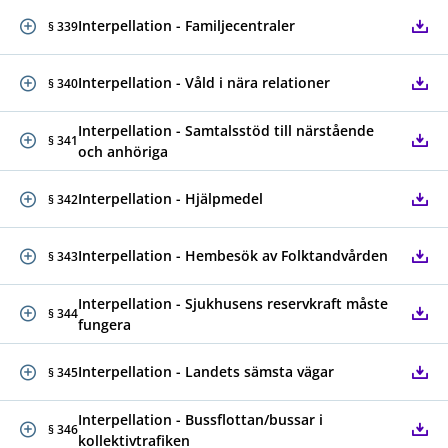
Interpellation - Familjecentraler
§ 339
Interpellation - Våld i nära relationer
§ 340
Interpellation - Samtalsstöd till närstående
§ 341
och anhöriga
Interpellation - Hjälpmedel
§ 342
Interpellation - Hembesök av Folktandvården
§ 343
Interpellation - Sjukhusens reservkraft måste
§ 344
fungera
Interpellation - Landets sämsta vägar
§ 345
Interpellation - Bussflottan/bussar i
§ 346
kollektivtrafiken