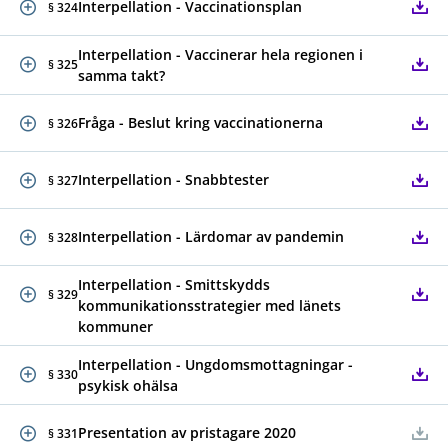
Interpellation - Vaccinationsplan
§ 324
Interpellation - Vaccinerar hela regionen i
§ 325
samma takt?
Fråga - Beslut kring vaccinationerna
§ 326
Interpellation - Snabbtester
§ 327
Interpellation - Lärdomar av pandemin
§ 328
Interpellation - Smittskydds
§ 329
kommunikationsstrategier med länets
kommuner
Interpellation - Ungdomsmottagningar -
§ 330
psykisk ohälsa
Presentation av pristagare 2020
§ 331