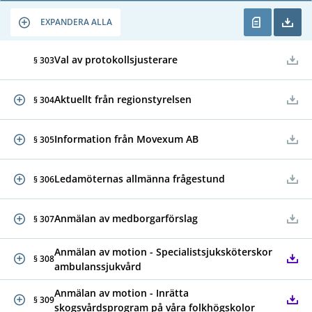
EXPANDERA ALLA
Val av protokollsjusterare
§ 303
Aktuellt från regionstyrelsen
§ 304
Information från Movexum AB
§ 305
Ledamöternas allmänna frågestund
§ 306
Anmälan av medborgarförslag
§ 307
Anmälan av motion - Specialistsjuksköterskor
§ 308
ambulanssjukvård
Anmälan av motion - Inrätta
§ 309
skogsvårdsprogram på våra folkhögskolor