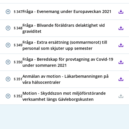
Fråga - Evenemang under Europaveckan 2021
§ 347
Fråga - Blivande föräldrars delaktighet vid
§ 348
graviditet
Fråga - Extra ersättning (sommarmorot) till
§ 349
personal som skjuter upp semester
Fråga - Beredskap för provtagning av Covid-19
§ 350
under sommaren 2021
Anmälan av motion - Läkarbemanningen på
§ 351
våra hälsocentraler
Motion - Skyddszon mot miljöförstörande
§ 352
verksamhet längs Gävleborgskusten