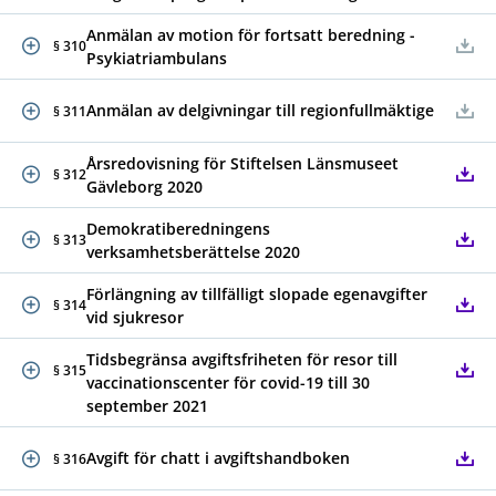
Anmälan av motion för fortsatt beredning -
§ 310
Psykiatriambulans
Anmälan av delgivningar till regionfullmäktige
§ 311
Årsredovisning för Stiftelsen Länsmuseet
§ 312
Gävleborg 2020
Demokratiberedningens
§ 313
verksamhetsberättelse 2020
Förlängning av tillfälligt slopade egenavgifter
§ 314
vid sjukresor
Tidsbegränsa avgiftsfriheten för resor till
§ 315
vaccinationscenter för covid-19 till 30
september 2021
Avgift för chatt i avgiftshandboken
§ 316