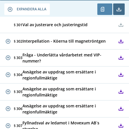
EXPANDERA ALLA
Val av justerare och justeringstid
§ 301
Interpellation - Köerna till magnetröntgen
§ 302
Fråga - Underlätta vårdarbetet med VIP-
§ 303
nummer?
Avsägelse av uppdrag som ersättare i
§ 304
regionfullmäktige
Avsägelse av uppdrag som ersättare i
§ 305
regionfullmäktige
Avsägelse av uppdrag som ersättare i
§ 306
regionfullmäktige
Fyllnadsval av ledamot i Movexum AB´s
§ 307
styrelse