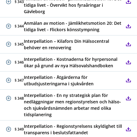
§ 343
tidiga livet - Övervikt hos fyraåringar i
Gävleborg
Anmälan av motion - Jämlikhetsmotion 20: Det
§ 344
tidiga livet - Flickors könsstympning
Interpellation – Kilafors Din Hälsocentral
§ 345
behöver en renovering
Interpellation - Kostnaderna för hyrpersonal
§ 346
ökar på grund av nya Hälsovalshandboken
Interpellation - Åtgärderna för
§ 347
utbudsjusteringarna i sjukvården
Interpellation - En ny strategisk plan för
§ 348
nedläggningar men regionstyrelsen och hälso-
och sjukvårdsnämnden arbetar med olika
tidsplanering
Interpellation - Regionstyrelsens skyldighet till
§ 349
transparens i beslutsfattandet