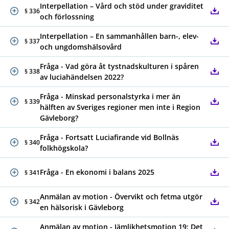
Interpellation – Vård och stöd under graviditet
§ 336
och förlossning
Interpellation – En sammanhållen barn-, elev-
§ 337
och ungdomshälsovård
Fråga - Vad göra åt tystnadskulturen i spåren
§ 338
av luciahändelsen 2022?
Fråga - Minskad personalstyrka i mer än
§ 339
hälften av Sveriges regioner men inte i Region
Gävleborg?
Fråga - Fortsatt Luciafirande vid Bollnäs
§ 340
folkhögskola?
Fråga - En ekonomi i balans 2025
§ 341
Anmälan av motion - Övervikt och fetma utgör
§ 342
en hälsorisk i Gävleborg
Anmälan av motion - Jämlikhetsmotion 19: Det