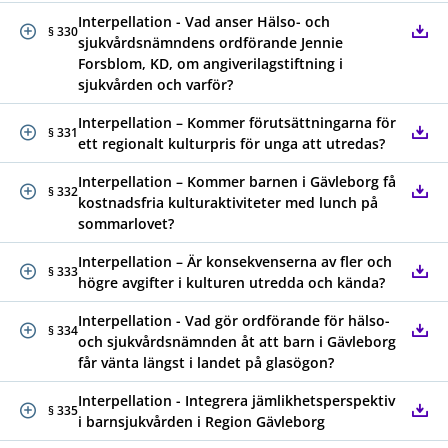
Interpellation - Vad anser Hälso- och
§ 330
sjukvårdsnämndens ordförande Jennie
Forsblom, KD, om angiverilagstiftning i
sjukvården och varför?
Interpellation – Kommer förutsättningarna för
§ 331
ett regionalt kulturpris för unga att utredas?
Interpellation – Kommer barnen i Gävleborg få
§ 332
kostnadsfria kulturaktiviteter med lunch på
sommarlovet?
Interpellation – Är konsekvenserna av fler och
§ 333
högre avgifter i kulturen utredda och kända?
Interpellation - Vad gör ordförande för hälso-
§ 334
och sjukvårdsnämnden åt att barn i Gävleborg
får vänta längst i landet på glasögon?
Interpellation - Integrera jämlikhetsperspektiv
§ 335
i barnsjukvården i Region Gävleborg