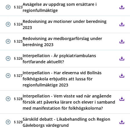
Avsägelse av uppdrag som ersättare i
§ 323
regionfullmäktige
Redovisning av motioner under beredning
§ 324
2023
Redovisning av medborgarförslag under
§ 325
beredning 2023
Interpellation - Är psykiatriambulans
§ 326
fortfarande aktuellt?
Interpellation - Har eleverna vid Bollnäs
§ 327
folkhögskola erbjudits att lussa för
regionfullmäktige 2023
Interpellation - Vem visste vad när angående
§ 328
försök att påverka lärare och elever i samband
med manifestation för folkhögskolorna?
Särskild debatt - Likabehandling och Region
§ 329
Gävleborgs värdegrund