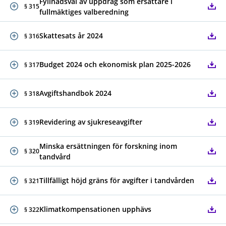
Fyllnadsval av uppdrag som ersättare i
§ 315
fullmäktiges valberedning
Skattesats år 2024
§ 316
Budget 2024 och ekonomisk plan 2025-2026
§ 317
Avgiftshandbok 2024
§ 318
Revidering av sjukreseavgifter
§ 319
Minska ersättningen för forskning inom
§ 320
tandvård
Tillfälligt höjd gräns för avgifter i tandvården
§ 321
Klimatkompensationen upphävs
§ 322