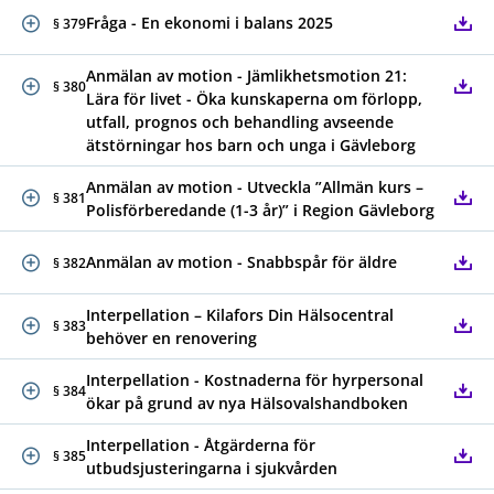
Fråga - En ekonomi i balans 2025
§ 379
Anmälan av motion - Jämlikhetsmotion 21:
§ 380
Lära för livet - Öka kunskaperna om förlopp,
utfall, prognos och behandling avseende
ätstörningar hos barn och unga i Gävleborg
Anmälan av motion - Utveckla ”Allmän kurs –
§ 381
Polisförberedande (1-3 år)” i Region Gävleborg
Anmälan av motion - Snabbspår för äldre
§ 382
Interpellation – Kilafors Din Hälsocentral
§ 383
behöver en renovering
Interpellation - Kostnaderna för hyrpersonal
§ 384
ökar på grund av nya Hälsovalshandboken
Interpellation - Åtgärderna för
§ 385
utbudsjusteringarna i sjukvården