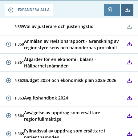
EXPANDERA ALLA
Val av justerare och justeringstid
§ 359
Anmälan av revisionsrapport - Granskning av
§ 360
regionstyrelsens och nämndernas protokoll
Åtgärder för en ekonomi i balans -
§ 361
Hållbarhetsnämnden
Budget 2024 och ekonomisk plan 2025-2026
§ 362
Avgiftshandbok 2024
§ 363
Avsägelse av uppdrag som ersättare i
§ 364
regionfullmäktige
Fyllnadsval av uppdrag som ersättare i
§ 365
patientnämnden