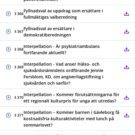
Fyllnadsval av uppdrag som ersättare i
§ 366
fullmäktiges valberedning
Fyllnadsval av ersättare i
§ 367
demokratiberedningen
Interpellation - Är psykiatriambulans
§ 368
fortfarande aktuellt?
Interpellation - Vad anser Hälso- och
§ 369
sjukvårdsnämndens ordförande Jennie
Forsblom, KD, om angiverilagstiftning i
sjukvården och varför?
Interpellation – Kommer förutsättningarna för
§ 370
ett regionalt kulturpris för unga att utredas?
Interpellation – Kommer barnen i Gävleborg få
§ 371
kostnadsfria kulturaktiviteter med lunch på
sommarlovet?