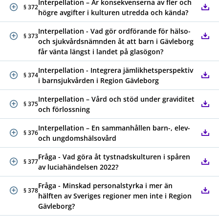
Interpellation – Är konsekvenserna av fler och
§ 372
högre avgifter i kulturen utredda och kända?
Interpellation - Vad gör ordförande för hälso-
§ 373
och sjukvårdsnämnden åt att barn i Gävleborg
får vänta längst i landet på glasögon?
Interpellation - Integrera jämlikhetsperspektiv
§ 374
i barnsjukvården i Region Gävleborg
Interpellation – Vård och stöd under graviditet
§ 375
och förlossning
Interpellation – En sammanhållen barn-, elev-
§ 376
och ungdomshälsovård
Fråga - Vad göra åt tystnadskulturen i spåren
§ 377
av luciahändelsen 2022?
Fråga - Minskad personalstyrka i mer än
§ 378
hälften av Sveriges regioner men inte i Region
Gävleborg?