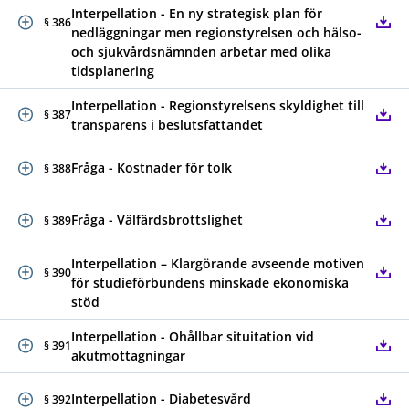
Interpellation - En ny strategisk plan för
§ 386
nedläggningar men regionstyrelsen och hälso-
och sjukvårdsnämnden arbetar med olika
tidsplanering
Interpellation - Regionstyrelsens skyldighet till
§ 387
transparens i beslutsfattandet
Fråga - Kostnader för tolk
§ 388
Fråga - Välfärdsbrottslighet
§ 389
Interpellation – Klargörande avseende motiven
§ 390
för studieförbundens minskade ekonomiska
stöd
Interpellation - Ohållbar situitation vid
§ 391
akutmottagningar
Interpellation - Diabetesvård
§ 392