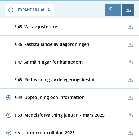
EXPANDERA ALLA
Val av justerare
§ 45
Fastställande av dagordningen
§ 46
Anmälningar för kännedom
§ 47
Redovisning av delegeringsbeslut
§ 48
Uppföljning och information
§ 49
Medelsförvaltning januari - mars 2025
§ 50
Internkontrollplan 2025
§ 51