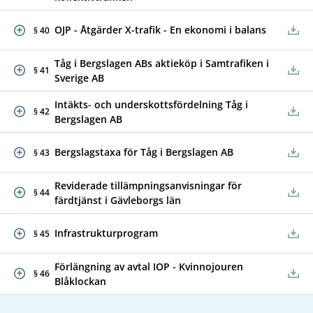
OJP - Åtgärder X-trafik - En ekonomi i balans
§ 40
Tåg i Bergslagen ABs aktieköp i Samtrafiken i
§ 41
Sverige AB
Intäkts- och underskottsfördelning Tåg i
§ 42
Bergslagen AB
Bergslagstaxa för Tåg i Bergslagen AB
§ 43
Reviderade tillämpningsanvisningar för
§ 44
färdtjänst i Gävleborgs län
Infrastrukturprogram
§ 45
Förlängning av avtal IOP - Kvinnojouren
§ 46
Blåklockan