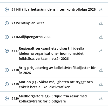
Hållbarhetsnämndens internkontrollplan 2026
§ 114
Trafikplan 2027
§ 115
Miljöpengarna 2026
§ 116
Regionalt verksamhetsbidrag till ideella
§ 117
idéburna organisationer inom området
folkhälsa, verksamhetsår 2026
Årlig prisjustering av kollektivtrafikbiljetter för
§ 118
år 2026
Motion (C) - Säkra möjligheten att tryggt och
§ 119
enkelt betala i kollektivtrafiken
Medborgarförslag - Erbjud fria resor med
§ 120
kollektivtrafik för blodgivare