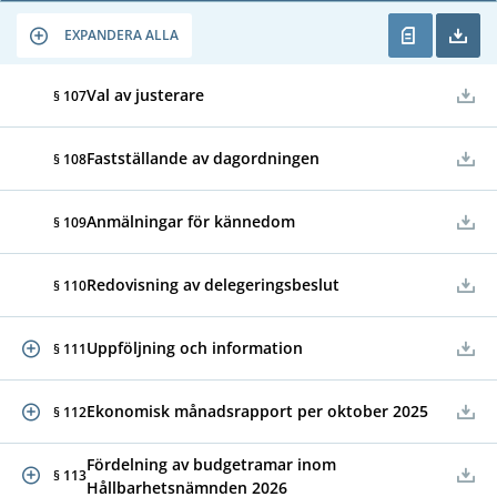
EXPANDERA ALLA
Val av justerare
§ 107
Fastställande av dagordningen
§ 108
Anmälningar för kännedom
§ 109
Redovisning av delegeringsbeslut
§ 110
Uppföljning och information
§ 111
Ekonomisk månadsrapport per oktober 2025
§ 112
Fördelning av budgetramar inom
§ 113
Hållbarhetsnämnden 2026