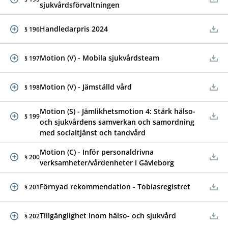
sjukvårdsförvaltningen
Handledarpris 2024
§ 196
Motion (V) - Mobila sjukvårdsteam
§ 197
Motion (V) - Jämställd vård
§ 198
Motion (S) - Jämlikhetsmotion 4: Stärk hälso-
§ 199
och sjukvårdens samverkan och samordning
med socialtjänst och tandvård
Motion (C) - Inför personaldrivna
§ 200
verksamheter/vårdenheter i Gävleborg
Förnyad rekommendation - Tobiasregistret
§ 201
Tillgänglighet inom hälso- och sjukvård
§ 202