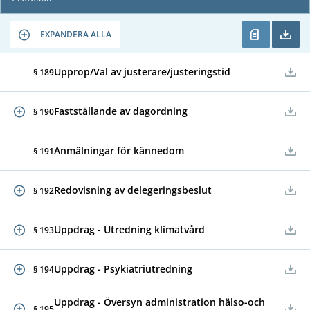
EXPANDERA ALLA
Upprop/Val av justerare/justeringstid
§ 189
Fastställande av dagordning
§ 190
Anmälningar för kännedom
§ 191
Redovisning av delegeringsbeslut
§ 192
Uppdrag - Utredning klimatvård
§ 193
Uppdrag - Psykiatriutredning
§ 194
Uppdrag - Översyn administration hälso-och
§ 195