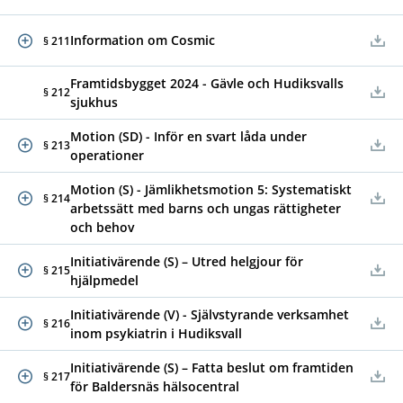
Information om Cosmic
§ 211
Framtidsbygget 2024 - Gävle och Hudiksvalls
§ 212
sjukhus
Motion (SD) - Inför en svart låda under
§ 213
operationer
Motion (S) - Jämlikhetsmotion 5: Systematiskt
§ 214
arbetssätt med barns och ungas rättigheter
och behov
Initiativärende (S) – Utred helgjour för
§ 215
hjälpmedel
Initiativärende (V) - Självstyrande verksamhet
§ 216
inom psykiatrin i Hudiksvall
Initiativärende (S) – Fatta beslut om framtiden
§ 217
för Baldersnäs hälsocentral