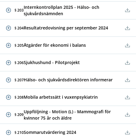
Internkontrollplan 2025 - Hälso- och
§ 203
sjukvårdsnämnden
Resultatredovisning per september 2024
§ 204
Åtgärder för ekonomi i balans
§ 205
Sjukhushund - Pilotprojekt
§ 206
Hälso- och sjukvårdsdirektören informerar
§ 207
Mobila arbetssätt i vuxenpsykiatrin
§ 208
Uppföljning - Motion (L) - Mammografi för
§ 209
kvinnor 75 år och äldre
Sommarutvärdering 2024
§ 210