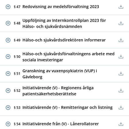
Redovisning av medelsförvaltning 2023
§ 47
Uppföljning av Internkontrollplan 2023 för
§ 48
Hälso- och sjukvårdsnämnden
Hälso-och sjukvårdsdirektören informerar
§ 49
Hälso-och sjukvårdsförvaltningens arbete med
§ 50
sociala investeringar
Granskning av vuxenpsykiatrin (VUP) i
§ 51
Gävleborg
Initiativärende (V) - Regionens årliga
§ 52
patientsäkerhetsberättelse
Initiativärende (V) - Remitteringar och listning
§ 53
Initiativärende från (V) - Lånerollatorer
§ 54