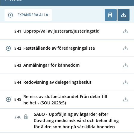
EXPANDERA ALLA
Upprop/Val av justerare/Justeringstid
§ 41
Fastställande av föredragningslista
§ 42
Anmälningar för kännedom
§ 43
Redovisning av delegeringsbeslut
§ 44
Remiss av slutbetänkandet Från delar till
§ 45
helhet - (SOU 2023:5)
SÄBO - Uppföljning av åtgärder efter
§ 46
Covid ang medicinsk vård och behandling
för äldre som bor på särskilda boenden