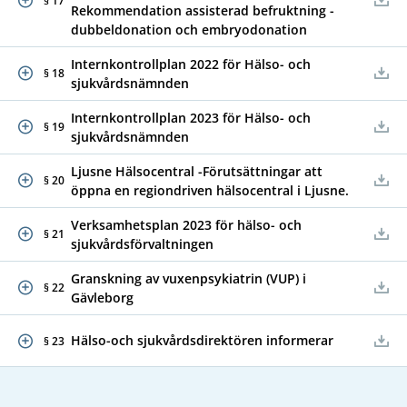
§ 17
Rekommendation assisterad befruktning -
dubbeldonation och embryodonation
Internkontrollplan 2022 för Hälso- och
§ 18
sjukvårdsnämnden
Internkontrollplan 2023 för Hälso- och
§ 19
sjukvårdsnämnden
Ljusne Hälsocentral -Förutsättningar att
§ 20
öppna en regiondriven hälsocentral i Ljusne.
Verksamhetsplan 2023 för hälso- och
§ 21
sjukvårdsförvaltningen
Granskning av vuxenpsykiatrin (VUP) i
§ 22
Gävleborg
Hälso-och sjukvårdsdirektören informerar
§ 23