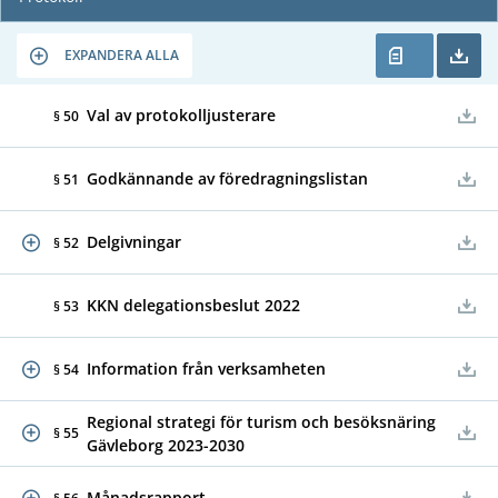
EXPANDERA ALLA
Val av protokolljusterare
§ 50
Godkännande av föredragningslistan
§ 51
Delgivningar
§ 52
KKN delegationsbeslut 2022
§ 53
Information från verksamheten
§ 54
Regional strategi för turism och besöksnäring
§ 55
Gävleborg 2023-2030
Månadsrapport