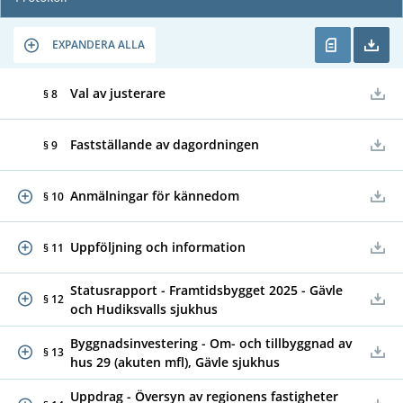
EXPANDERA ALLA
Val av justerare
§ 8
Fastställande av dagordningen
§ 9
Anmälningar för kännedom
§ 10
Uppföljning och information
§ 11
Statusrapport - Framtidsbygget 2025 - Gävle
§ 12
och Hudiksvalls sjukhus
Byggnadsinvestering - Om- och tillbyggnad av
§ 13
hus 29 (akuten mfl), Gävle sjukhus
Uppdrag - Översyn av regionens fastigheter