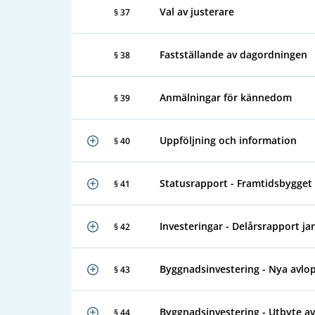
Val av justerare
§ 37
Fastställande av dagordningen
§ 38
Anmälningar för kännedom
§ 39
Uppföljning och information
§ 40
Statusrapport - Framtidsbygget 
§ 41
Investeringar - Delårsrapport ja
§ 42
Byggnadsinvestering - Nya avlop
§ 43
Byggnadsinvestering - Utbyte av
§ 44