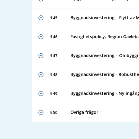
Byggnadsinvestering – Flytt av 
§ 45
Fastighetspolicy, Region Gävleb
§ 46
Byggnadsinvestering – Ombyggna
§ 47
Byggnadsinvestering - Robusthet
§ 48
Byggnadsinvestering - Ny ingång
§ 49
Övriga frågor
§ 50