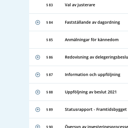
Val av justerare
§ 83
Fastställande av dagordning
§ 84
Anmälningar för kännedom
§ 85
Redovisning av delegeringsbeslu
§ 86
Information och uppföljning
§ 87
Uppföljning av beslut 2021
§ 88
Statusrapport - Framtidsbygget 
§ 89
Översyn av investeringsprocess
§ 90