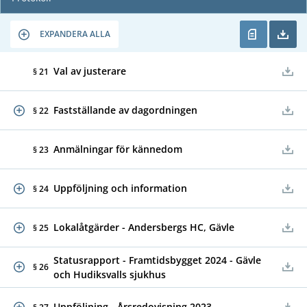
EXPANDERA ALLA
Val av justerare
§ 21
Fastställande av dagordningen
§ 22
Anmälningar för kännedom
§ 23
Uppföljning och information
§ 24
Lokalåtgärder - Andersbergs HC, Gävle
§ 25
Statusrapport - Framtidsbygget 2024 - Gävle
§ 26
och Hudiksvalls sjukhus
Uppföljning - Årsredovisning 2023