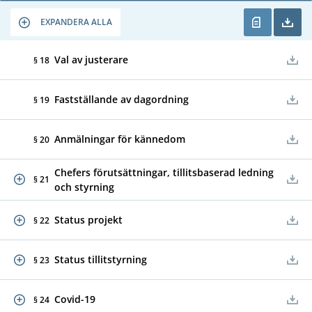
EXPANDERA ALLA
Val av justerare
§ 18
Fastställande av dagordning
§ 19
Anmälningar för kännedom
§ 20
Chefers förutsättningar, tillitsbaserad ledning
§ 21
och styrning
Status projekt
§ 22
Status tillitstyrning
§ 23
Covid-19
§ 24