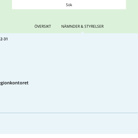
Sök
ÖVERSIKT
NÄMNDER & STYRELSER
12-31
egionkontoret