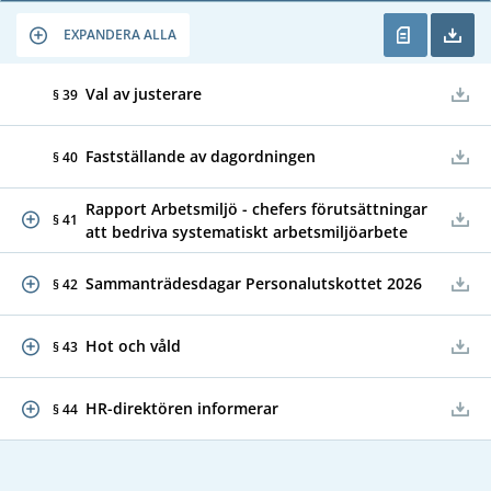
EXPANDERA ALLA
Val av justerare
§ 39
Fastställande av dagordningen
§ 40
Rapport Arbetsmiljö - chefers förutsättningar
§ 41
att bedriva systematiskt arbetsmiljöarbete
Sammanträdesdagar Personalutskottet 2026
§ 42
Hot och våld
§ 43
HR-direktören informerar
§ 44