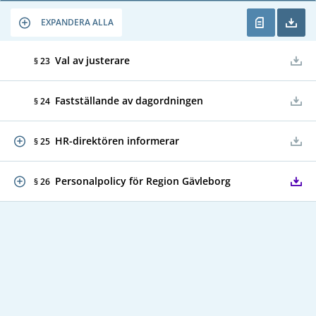
EXPANDERA ALLA
Val av justerare
§ 23
Fastställande av dagordningen
§ 24
HR-direktören informerar
§ 25
Personalpolicy för Region Gävleborg
§ 26