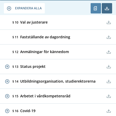
EXPANDERA ALLA
Val av justerare
§ 10
Fastställande av dagordning
§ 11
Anmälningar för kännedom
§ 12
Status projekt
§ 13
Utbildningsorganisation, studierektorerna
§ 14
Arbetet i vårdkompetensråd
§ 15
Covid-19
§ 16