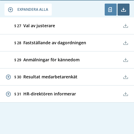
EXPANDERA ALLA
Val av justerare
§ 27
Fastställande av dagordningen
§ 28
Anmälningar för kännedom
§ 29
Resultat medarbetarenkät
§ 30
HR-direktören informerar
§ 31