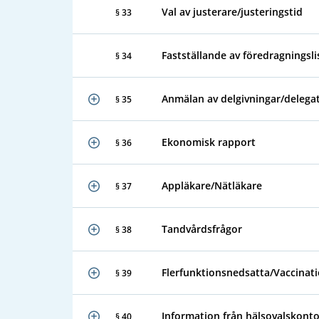
Val av justerare/justeringstid
§ 33
Fastställande av föredragningsli
§ 34
Anmälan av delgivningar/delega
§ 35
Ekonomisk rapport
§ 36
Appläkare/Nätläkare
§ 37
Tandvårdsfrågor
§ 38
Flerfunktionsnedsatta/Vaccinat
§ 39
Information från hälsovalskonto
§ 40