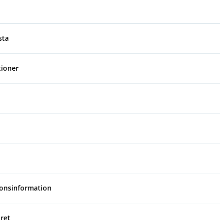
sta
tioner
ionsinformation
ret