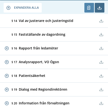
EXPANDERA ALLA
Val av justerare och justeringstid
§ 14
Fastställande av dagordning
§ 15
Rapport från ledamöter
§ 16
Analysrapport, VO Ögon
§ 17
Patientsäkerhet
§ 18
Dialog med Regiondirektören
§ 19
Information från förvaltningen
§ 20