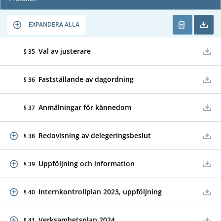
EXPANDERA ALLA
Val av justerare
§ 35
Fastställande av dagordning
§ 36
Anmälningar för kännedom
§ 37
Redovisning av delegeringsbeslut
§ 38
Uppföljning och information
§ 39
Internkontrollplan 2023, uppföljning
§ 40
Verksamhetsplan 2024
§ 41